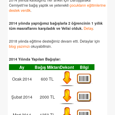
2014 yılında katıldığınız her anket için Darüşşafaka
Cemiyeti'ne bağış yaptık ve yetenekli
çocukların eğitimlerine
destek verdik
.
2014 yılında yaptığımız bağışlarla 2 öğrencinin 1 yıllık
tüm masraflarını karşıladık ve Velisi olduk.
Detay
.
2018 yılında eğitime desteğimiz devam etti. Detaylar için
blog yazımızı
okuyabilirsin.
2014 Yılında Yapılan Bağışlar:
Ay
Bağış Miktarı
Dekont
Bilgi
Ocak 2014
600 TL
Şubat 2014
2000 TL
Mart 2014
1350 TL